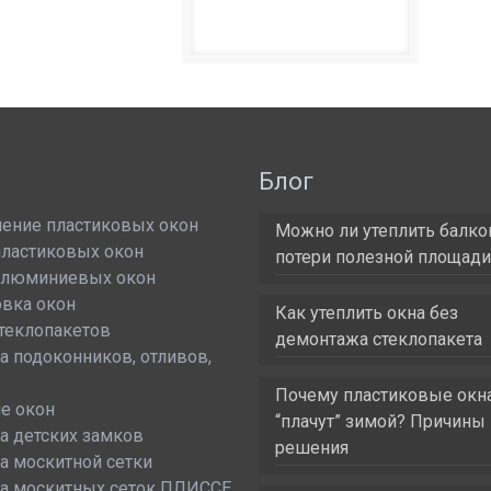
и
Блог
ление пластиковых окон
Можно ли утеплить балко
пластиковых окон
потери полезной площади
алюминиевых окон
овка окон
Как утеплить окна без
теклопакетов
демонтажа стеклопакета
а подоконников, отливов,
Почему пластиковые окн
е окон
“плачут” зимой? Причины 
а детских замков
решения
а москитной сетки
ка москитных сеток ПЛИССЕ