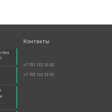
Контакты
н без
?
+7 701 122 33 02
+7 705 122 33 02
а
и